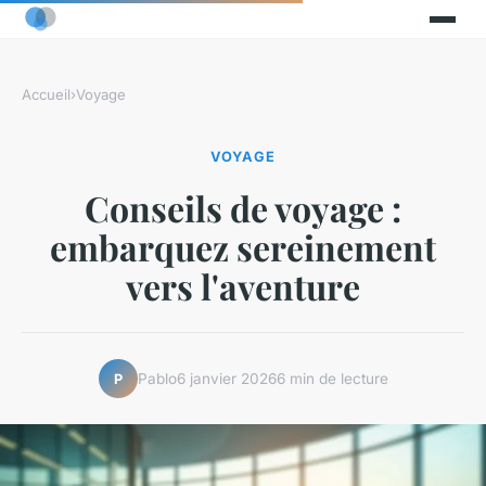
Accueil
›
Voyage
VOYAGE
Conseils de voyage :
embarquez sereinement
vers l'aventure
Pablo
6 janvier 2026
6 min de lecture
P