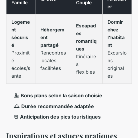
Famille
Couple
er
Logeme
Dormir
Escapad
nt
Hébergem
chez
es
sécuris
ent
l’habita
romantiq
é
partagé
nt
ues
Proximit
Rencontres
Excursio
Itinéraire
é
locales
ns
s
écoles/s
facilitées
original
flexibles
anté
es
🏝️
Bons plans selon la saison choisie
🕰️
Durée recommandée adaptée
📆
Anticipation des pics touristiques
Inspirations et astuces pratiques