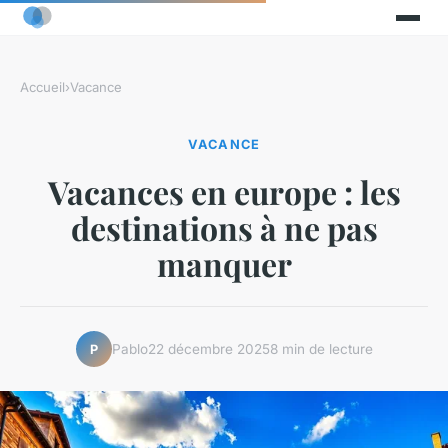
Accueil
›
Vacance
VACANCE
Vacances en europe : les
destinations à ne pas
manquer
Pablo
22 décembre 2025
8 min de lecture
P