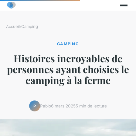
Accueil
›
Camping
CAMPING
Histoires incroyables de
personnes ayant choisies le
camping à la ferme
Pablo
6 mars 2025
5 min de lecture
P