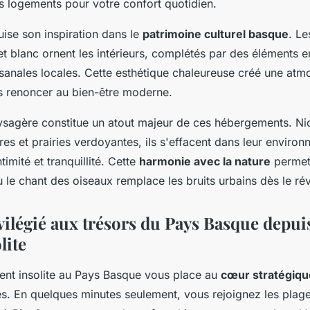
es logements pour votre confort quotidien.
uise son inspiration dans le
patrimoine culturel basque
. Le
t blanc ornent les intérieurs, complétés par des éléments en
isanales locales. Cette esthétique chaleureuse créé une at
 renoncer au bien-être moderne.
aysagère constitue un atout majeur de ces hébergements. Ni
es et prairies verdoyantes, ils s'effacent dans leur environ
ntimité et tranquillité. Cette
harmonie avec la nature
permet 
le chant des oiseaux remplace les bruits urbains dès le rév
vilégié aux trésors du Pays Basque depui
lite
nt insolite au Pays Basque vous place au
cœur stratégiqu
tes. En quelques minutes seulement, vous rejoignez les plag