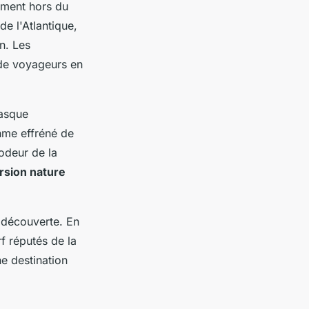
ement hors du
e l'Atlantique,
n. Les
 de voyageurs en
basque
hme effréné de
'odeur de la
sion nature
t découverte. En
f réputés de la
e destination