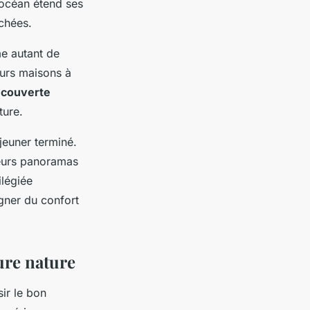
'océan étend ses
chées.
e autant de
eurs maisons à
couverte
ture.
jeuner terminé.
leurs panoramas
ilégiée
gner du confort
ure nature
ir le bon