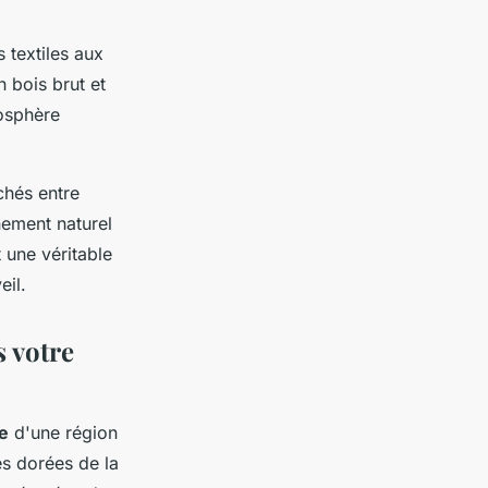
s textiles aux
 bois brut et
mosphère
chés entre
nement naturel
une véritable
eil.
s votre
e
d'une région
es dorées de la