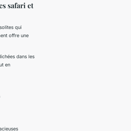
s safari et
olites qui
ent offre une
Nichées dans les
ut en
s
pacieuses