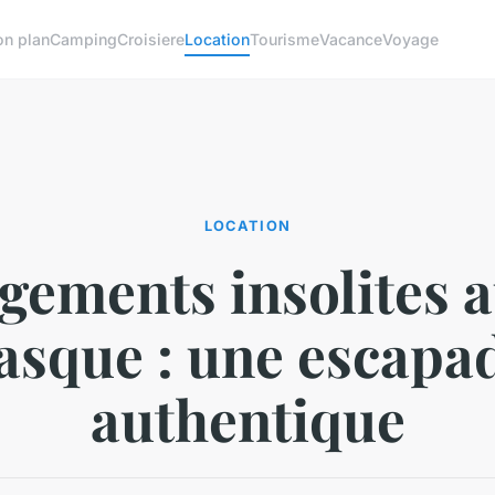
on plan
Camping
Croisiere
Location
Tourisme
Vacance
Voyage
LOCATION
gements insolites a
asque : une escapa
authentique