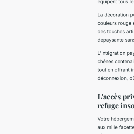
équipent tous l
La décoration p
couleurs rouge e
des touches art
dépaysante sans
L'intégration p
chênes centenair
tout en offrant i
déconnexion, où 
L'accès pri
refuge inso
Votre hébergeme
aux mille facet