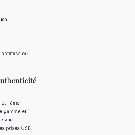
euse
 optimisé où
uthenticité
et l'âme
 de gamme et
ne vue
les prises USB