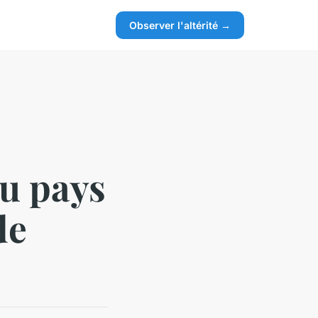
Observer l'altérité →
u pays
de