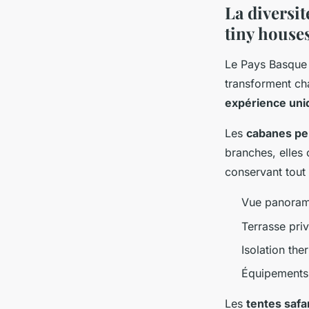
La diversit
tiny house
Le Pays Basque 
transforment ch
expérience uni
Les
cabanes pe
branches, elles 
conservant tout 
Vue panorami
Terrasse pri
Isolation th
Équipements 
Les
tentes safa