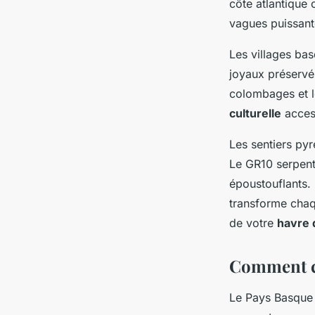
côte atlantique 
vagues puissant
Les villages ba
joyaux préservé
colombages et l
culturelle
access
Les sentiers py
Le GR10 serpent
époustouflants.
transforme chaq
de votre
havre 
Comment ch
Le Pays Basque 