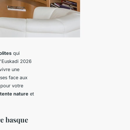
lites
qui
d'Euskadi 2026
vivre une
uses face aux
pour votre
tente nature
et
re basque