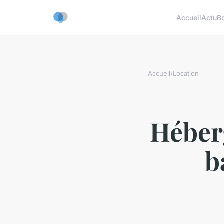
Accueil
Actu
B
Accueil
›
Location
Héber
b